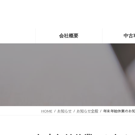
コ
ナ
ン
ビ
テ
ゲ
ン
ー
ツ
シ
会社概要
中古
へ
ョ
ス
ン
キ
に
ッ
移
プ
動
HOME
お知らせ
お知らせ全般
年末年始休業のお